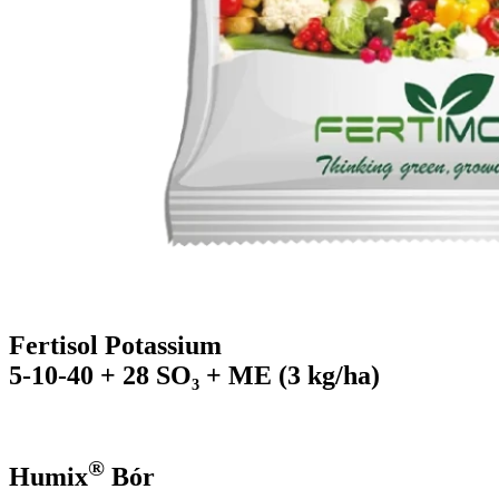
Fertisol Potassium
5-10-40 + 28 SO₃ + ME (3 kg/ha)
®
Humix
Bór