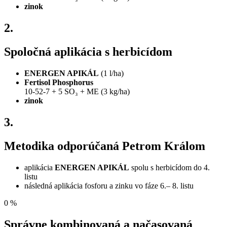
zinok
2.
Spoločná aplikácia s herbicídom
ENERGEN APIKÁL
(1 l/ha)
Fertisol Phosphorus
10-52-7 + 5 SO₃ + ME (3 kg/ha)
zinok
3.
Metodika odporúčaná Petrom Králom
aplikácia
ENERGEN APIKÁL
spolu s herbicídom do 4.
listu
následná aplikácia fosforu a zinku vo fáze 6.– 8. listu
0
%
Správne kombinovaná a načasovaná