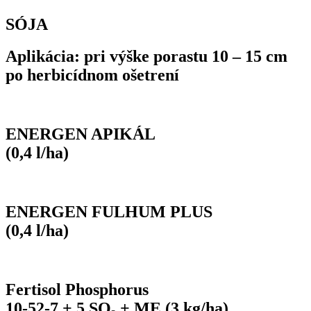
SÓJA
Aplikácia: pri výške porastu 10 – 15 cm
po herbicídnom ošetrení
ENERGEN APIKÁL
(0,4 l/ha)
ENERGEN FULHUM PLUS
(0,4 l/ha)
Fertisol Phosphorus
10-52-7 + 5 SO₃ + ME (3 kg/ha)