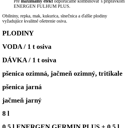
Pre
maximálny efekt
odporúčame kombinovať s prípravkom
ENERGEN FULHUM PLUS.
Obilniny, repka, mak, kukurica, slnečnica a ďalšie plodiny
vyžadujúce kvalitné ošetrenie osiva.
PLODINY
VODA / 1 t osiva
DÁVKA / 1 t osiva
pšenica ozimná, jačmeň ozimný, tritikale
pšenica jarná
jačmeň jarný
8 l
0,5 l ENERGEN GERMIN PLUS + 0,5 l