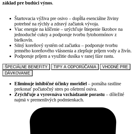
základ pre budúci výnos
.
Štartovacia výživa pre osivo – dopĺňa esenciálne živiny
potrebné na rýchly a zdravý začiatok vývoja.
Viac energie na klíčenie – urýchľuje štiepenie škrobov na
jednoduché cukry a podporuje tvorbu fytohormónov z
bielkovín.
Silný koreňový systém od začiatku – podporuje tvorbu
jemného koreňového vlásnenia a zlepšuje príjem vody a živín.
Podporuje príjem a využitie dusíka v ranej fáze rastu.
ŠPECIÁLNE BENEFITY
TIPY A ODPORÚČANIA
VHODNÉ PRE
DÁVKOVANIE
Eliminuje inhibičné účinky moridiel
– pomáha rastline
prekonať počiatočný stres po ošetrení osiva.
Zrýchľuje a vyrovnáva vzchádzanie porastu
– dôležité
najmä v premenlivých podmienkach.