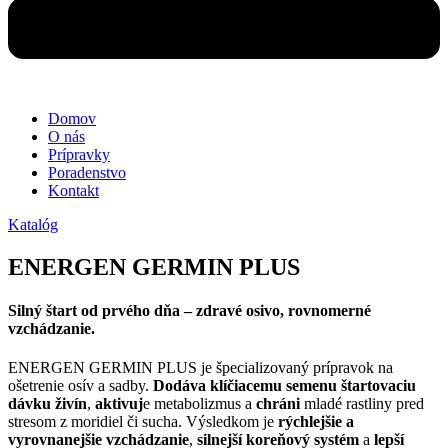
Domov
O nás
Prípravky
Poradenstvo
Kontakt
Katalóg
ENERGEN GERMIN PLUS
Silný štart od prvého dňa – zdravé osivo, rovnomerné
vzchádzanie.
ENERGEN GERMIN PLUS je špecializovaný prípravok na
ošetrenie osív a sadby.
Dodáva klíčiacemu semenu štartovaciu
dávku živín
,
aktivuj
e metabolizmus a
chráni
mladé rastliny pred
stresom z moridiel či sucha. Výsledkom je
rýchlejšie a
vyrovnanejšie vzchádzanie
,
silnejší koreňový systém
a
lepší