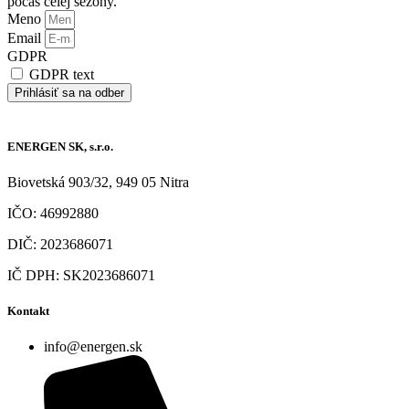
počas celej sezóny.
Meno
Email
GDPR
GDPR text
Prihlásiť sa na odber
ENERGEN SK, s.r.o.
Biovetská 903/32, 949 05 Nitra
IČO: 46992880
DIČ: 2023686071
IČ DPH: SK2023686071
Kontakt
info@energen.sk